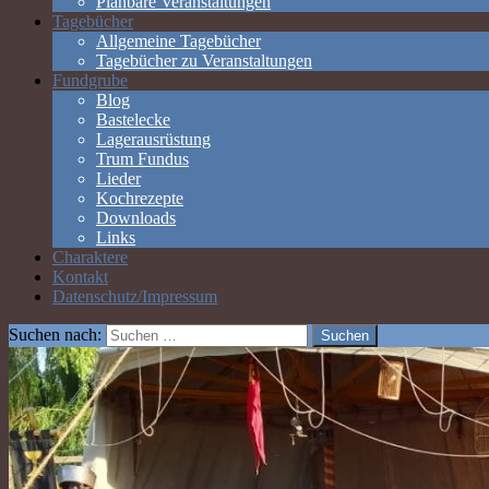
Planbare Veranstaltungen
Tagebücher
Allgemeine Tagebücher
Tagebücher zu Veranstaltungen
Fundgrube
Blog
Bastelecke
Lagerausrüstung
Trum Fundus
Lieder
Kochrezepte
Downloads
Links
Charaktere
Kontakt
Datenschutz/Impressum
Suchen nach: