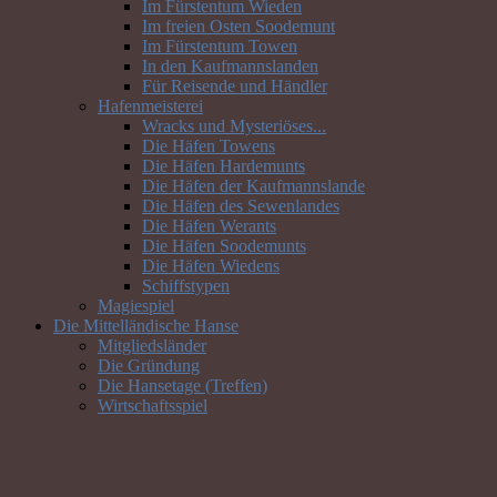
Im Fürstentum Wieden
Im freien Osten Soodemunt
Im Fürstentum Towen
In den Kaufmannslanden
Für Reisende und Händler
Hafenmeisterei
Wracks und Mysteriöses...
Die Häfen Towens
Die Häfen Hardemunts
Die Häfen der Kaufmannslande
Die Häfen des Sewenlandes
Die Häfen Werants
Die Häfen Soodemunts
Die Häfen Wiedens
Schiffstypen
Magiespiel
Die Mittelländische Hanse
Mitgliedsländer
Die Gründung
Die Hansetage (Treffen)
Wirtschaftsspiel
Schlagwörter