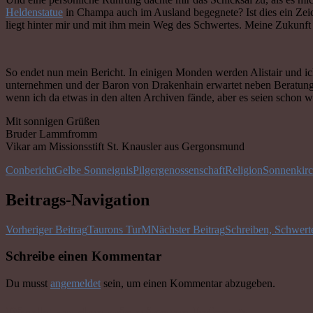
Heldenstatue
in Champa auch im Ausland begegnete? Ist dies ein Zeic
liegt hinter mir und mit ihm mein Weg des Schwertes. Meine Zukunft 
So endet nun mein Bericht. In einigen Monden werden Alistair und ic
unternehmen und der Baron von Drakenhain erwartet neben Beratung noc
wenn ich da etwas in den alten Archiven fände, aber es seien schon w
Mit sonnigen Grüßen
Bruder Lammfromm
Vikar am Missionsstift St. Knausler aus Gergonsmund
Conbericht
Gelbe Sonne
ignis
Pilgergenossenschaft
Religion
Sonnenkir
Beitrags-Navigation
Vorheriger Beitrag
Taurons TurM
Nächster Beitrag
Schreiben, Schwerte
Schreibe einen Kommentar
Du musst
angemeldet
sein, um einen Kommentar abzugeben.
Direkt zu den wichtigsten Infos ->