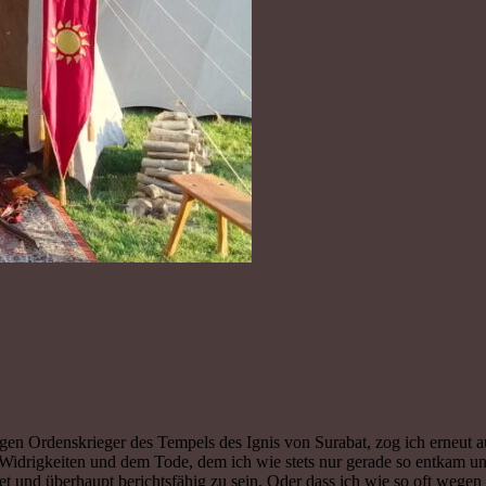
en Ordenskrieger des Tempels des Ignis von Surabat, zog ich erneut au
 Widrigkeiten und dem Tode, dem ich wie stets nur gerade so entkam u
 und überhaupt berichtsfähig zu sein. Oder dass ich wie so oft wegen 