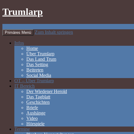
Trumlarp
Suchen
Zum Inhalt springen
Primäres Menü
Infos
Home
Über Trumlarp
Das Land Trum
Das Setting
Beitreten
Social Media
OT – Über Trumlarp
IT Bereich
Der Wiedener Herold
Das Tagblatt
Geschichten
Briefe
Aushänge
Video
Hörspiele
Termine