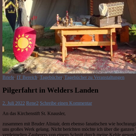
Briefe
,
IT Bereich
,
Tagebücher
,
Tagebücher zu Veranstaltungen
Pilgerfahrt in Welders Landen
2. Juli 2022
Rene2
Schreibe einen Kommentar
An das Kirchenstift St. Knausler,
zusammen mit Bruder Alistair, dem ebenso fanatischen wie hochrangig
uns großes Werk gelang. Nicht berichten möchte ich über die ganzen
verdeimelten Zauberers von einem Schnitt durch meine Kehle gesundet