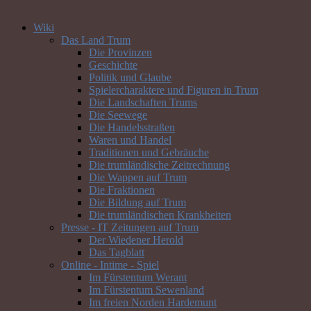
Wiki
Das Land Trum
Die Provinzen
Geschichte
Politik und Glaube
Spielercharaktere und Figuren in Trum
Die Landschaften Trums
Die Seewege
Die Handelsstraßen
Waren und Handel
Traditionen und Gebräuche
Die trumländische Zeitrechnung
Die Wappen auf Trum
Die Fraktionen
Die Bildung auf Trum
Die trumländischen Krankheiten
Presse - IT Zeitungen auf Trum
Der Wiedener Herold
Das Tagblatt
Online - Intime - Spiel
Im Fürstentum Werant
Im Fürstentum Sewenland
Im freien Norden Hardemunt