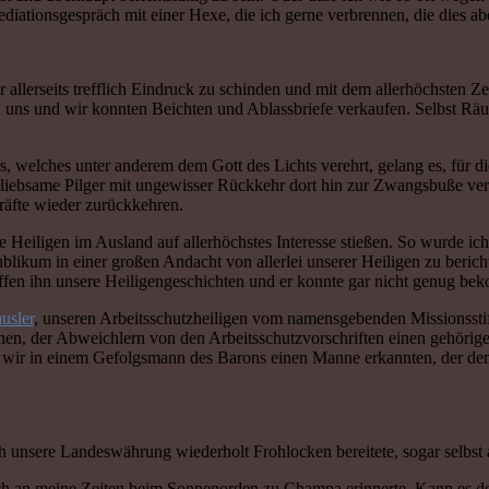
iationsgespräch mit einer Hexe, die ich gerne verbrennen, die dies abe
r allerseits trefflich Eindruck zu schinden und mit dem allerhöchsten
 uns und wir konnten Beichten und Ablassbriefe verkaufen. Selbst Räub
 welches unter anderem dem Gott des Lichts verehrt, gelang es, für di
liebsame Pilger mit ungewisser Rückkehr dort hin zur Zwangsbuße vers
kräfte wieder zurückkehren.
re Heiligen im Ausland auf allerhöchstes Interesse stießen. So wurde
likum in einer großen Andacht von allerlei unserer Heiligen zu bericht
iffen ihn unsere Heiligengeschichten und er konnte gar nicht genug b
usler
, unseren Arbeitsschutzheiligen vom namensgebenden Missionsstift
nen, der Abweichlern von den Arbeitsschutzvorschriften einen gehörigen
 als wir in einem Gefolgsmann des Barons einen Manne erkannten, der d
ch unsere Landeswährung wiederholt Frohlocken bereitete, sogar selbs
ich an meine Zeiten beim Sonnenorden zu Champa erinnerte. Kann es de