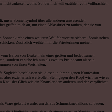
r nicht zulassen wollte. Sondern ich will erzählen vom Vollbrachten.
 Zelt, unser Sonnensymbol über alle anderen anwesenden
er griffen mich an, um einen Ablassbrief zu rauben, der sie von
e Sonnenkirche einen weiteren Wallfahrtsort zu sichern. Somit stehen
chicken. Zusätzlich weihten mir die Priesterinnen meinen
 ich vom Baron von Drakenhein einer großen und bedeutsamen
en, sondern er stehe ich nun als zweites Pfründeamt als sein
ekommen von ihren Weisheiten.
. Sogleich beschlossen sie, diesen in ihrer eigenen Konfession
, aber erzieherisch wertvollen Stein gegen den Kopf wirft, so wie es
em Knausler Glich wie ein Knausler dem anderen und der verpflichtet
t als Ware gekauft wurde, um daraus Schmuckmedaillons zu bauen.
nn die Möglichkeit sein, dass ich einem getreuen Nachbau meiner