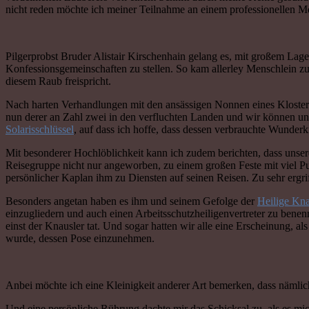
nicht reden möchte ich meiner Teilnahme an einem professionellen Med
Pilgerprobst Bruder Alistair Kirschenhain gelang es, mit großem Lage
Konfessionsgemeinschaften zu stellen. So kam allerley Menschlein zu
diesem Raub freispricht.
Nach harten Verhandlungen mit den ansässigen Nonnen eines Klosters,
nun derer an Zahl zwei in den verfluchten Landen und wir können un
Solarisschlüssel
, auf dass ich hoffe, dass dessen verbrauchte Wunder
Mit besonderer Hochlöblichkeit kann ich zudem berichten, dass unse
Reisegruppe nicht nur angeworben, zu einem großen Feste mit viel Pub
persönlicher Kaplan ihm zu Diensten auf seinen Reisen. Zu sehr ergr
Besonders angetan haben es ihm und seinem Gefolge der
Heilige Kna
einzugliedern und auch einen Arbeitsschutzheiligenvertreter zu benen
einst der Knausler tat. Und sogar hatten wir alle eine Erscheinung,
wurde, dessen Pose einzunehmen.
Anbei möchte ich eine Kleinigkeit anderer Art bemerken, dass nämli
Und eine persönliche Rührung dachte mir das Schicksal zu, als es m