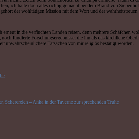
hen, ich hätte doch alles richtig gemacht bei dem Brand von Siebenhö
gehört der wohltätigen Mission mit dem Wort und der wahrheitstreuen 
h erneut in die verfluchten Landen reisen, denn mehrere Schäfchen wol
h fundierte Forschungsergebnisse, die ihn als das kirchliche Oberhaup
eit unwahrscheinlichere Tatsachen von mir religiös bestätigt worden.
che
r, Scherereien – Anka in der Taverne zur sprechenden Truhe