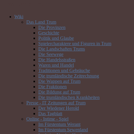
Das Land Trum
Wiki
Das Land Trum
Die Provinzen
Geschichte
Politik und Glaube
Spielercharaktere und Figuren in Trum
Die Landschaften Trums
Die Seewege
Die Handelsstraßen
Waren und Handel
Traditionen und Gebräuche
Die trumländische Zeitrechnung
Die Wappen auf Trum
Die Fraktionen
Die Bildung auf Trum
Die trumländischen Krankheiten
Presse - IT Zeitungen auf Trum
Der Wiedener Herold
Das Tagblatt
Online - Intime - Spiel
Im Fürstentum Werant
Im Fürstentum Sewenland