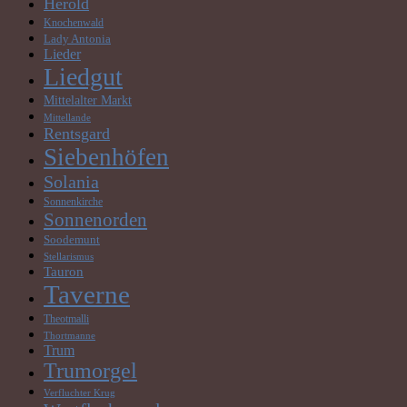
Herold
Knochenwald
Lady Antonia
Lieder
Liedgut
Mittelalter Markt
Mittellande
Rentsgard
Siebenhöfen
Solania
Sonnenkirche
Sonnenorden
Soodemunt
Stellarismus
Tauron
Taverne
Theotmalli
Thortmanne
Trum
Trumorgel
Verfluchter Krug