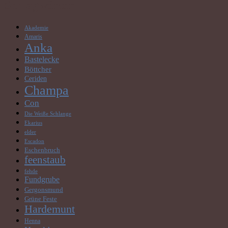
Schlagwörter
Akademie
Amaris
Anka
Bastelecke
Böttcher
Ceriden
Champa
Con
Die Weiße Schlange
Ekarius
elder
Escadon
Eschenbruch
feenstaub
fehde
Fundgrube
Gergonsmund
Grüne Feste
Hardemunt
Henna