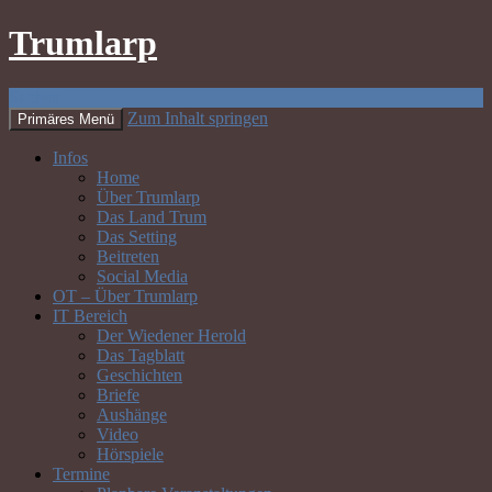
Trumlarp
Suchen
Zum Inhalt springen
Primäres Menü
Infos
Home
Über Trumlarp
Das Land Trum
Das Setting
Beitreten
Social Media
OT – Über Trumlarp
IT Bereich
Der Wiedener Herold
Das Tagblatt
Geschichten
Briefe
Aushänge
Video
Hörspiele
Termine