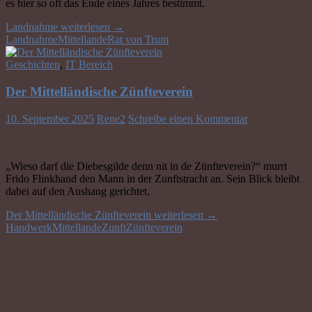
es hier so oft das Ende eines Jahres bestimmt.
Landnahme
weiterlesen
→
Landnahme
Mittellande
Rat von Trum
Geschichten
,
IT Bereich
Der Mittelländische Zünfteverein
10. September 2025
Rene2
Schreibe einen Kommentar
„Wieso darf die Diebesgilde denn nit in de Zünfteverein?“ murrt
Frido Flinkhand den Mann in der Zunftstracht an. Sein Blick bleibt
dabei auf den Aushang gerichtet.
Der Mittelländische Zünfteverein
weiterlesen
→
Handwerk
Mittellande
Zunft
Zünfteverein
Beitrags-Navigation
1
2
Weiter →
Direkt zu den wichtigsten Infos ->