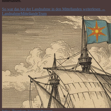
hinterlassen.
So war das bei der Landnahme in den Mittellanden
weiterlesen
→
Landnahme
Mittellande
Trum