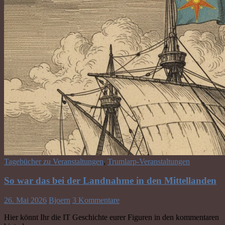
Tagebücher zu Veranstaltungen
,
Trumlarp-Veranstaltungen
So war das bei der Landnahme in den Mittellanden
26. Mai 2026
Bjoern
3 Kommentare
Hier könnt Ihr die IT Geschichte eurer Figuren in den kommentaren