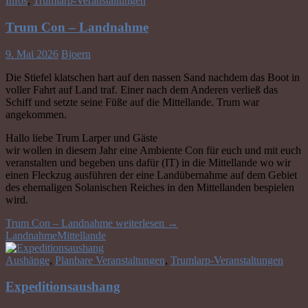
Infos
,
Trumlarp-Veranstaltungen
Trum Con – Landnahme
9. Mai 2026
Bjoern
Die Stiefel klatschen hart auf den nassen Sand nachdem das Boot in
voller Fahrt auf Land traf. Einer nach dem Anderen verließ das
Schiff und setzte seine Füße auf die Mittellande. Trum war
angekommen.
Hallo liebe Trum Larper und Gäste
wir wollen in diesem Jahr eine Ambiente Con für euch und mit euch
veranstalten und begeben uns dafür (IT) in die Mittellande wo wir
einen Fleckzug ausführen der eine Landübernahme auf dem Gebiet
des ehemaligen Solanischen Reiches in den Mittellanden bespielen
wird.
Trum Con – Landnahme
weiterlesen
→
Landnahme
Mittellande
Aushänge
,
Planbare Veranstaltungen
,
Trumlarp-Veranstaltungen
Expeditionsaushang