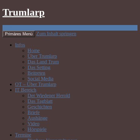
Trumlarp
Suchen
Zum Inhalt springen
Primäres Menü
Infos
Home
Über Trumlarp
Das Land Trum
Das Setting
Beitreten
Social Media
OT – Über Trumlarp
IT Bereich
Der Wiedener Herold
Das Tagblatt
Geschichten
Briefe
Aushänge
Video
Hörspiele
Termine