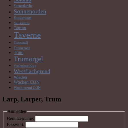
Sonnenkirche
Sonnenorden
Soodemunt
Stellarismus
Tauron
Taverne
Theotmalli
Thortmanne
Trum
Trumorgel
Verfluchter Krug
Westflachgrund
Wieden
Wochen CON
Wochenend CON
Larp, Larper, Trum
Anmelden
Benutzername:
Passwort: