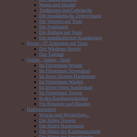
Waren und Handel
Traditionen und Gebräuche
Die trumländische Zeitrechnung
Die Wappen auf Trum
Die Fraktionen
Die Bildung auf Trum
Die trumländischen Krankheiten
Presse - IT Zeitungen auf Trum
Der Wiedener Herold
Das Tagblatt
Online - Intime - Spiel
Im Fürstentum Werant
Im Fürstentum Sewenland
Im freien Norden Hardemunt
Im Fürstentum Wieden
Im freien Osten Soodemunt
Im Fürstentum Towen
In den Kaufmannslanden
Für Reisende und Händler
Hafenmeisterei
Wracks und Mysteriöses...
Die Häfen Towens
Die Häfen Hardemunts
Die Häfen der Kaufmannslande
Die Häfen des Sewenlandes