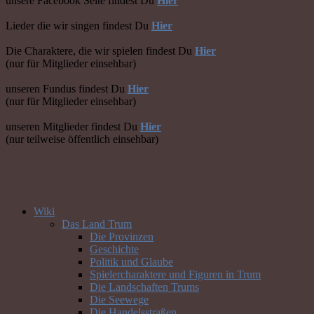
unsere Facebook Seite findest Du
Hier
Lieder die wir singen findest Du
Hier
Die Charaktere, die wir spielen findest Du
Hier
(nur für Mitglieder einsehbar)
unseren Fundus findest Du
Hier
(nur für Mitglieder einsehbar)
unseren Mitglieder findest Du
Hier
(nur teilweise öffentlich einsehbar)
Das Land Trum
Wiki
Das Land Trum
Die Provinzen
Geschichte
Politik und Glaube
Spielercharaktere und Figuren in Trum
Die Landschaften Trums
Die Seewege
Die Handelsstraßen