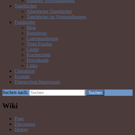
Planbare Veranstaltungen
Tagebücher
Allgemeine Tagebücher
Tagebücher zu Veranstaltungen
Fundgrube
Blog
Bastelecke
Lagerausrüstung
Trum Fundus
Lieder
Kochrezepte
Downloads
Links
Charaktere
Kontakt
Datenschutz/Impressum
Suchen nach:
Wiki
Page
Discussion
History