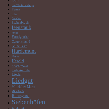
Con
Die Weiße Schlange
Ekarius
elder
Escadon
Eschenbruch
feenstaub
fehde
Fundgrube
Gergonsmund
Grüne Feste
Hardemunt
Henna
Herold
Knochenwald
Lady Antonia
Lieder
Liedgut
Mittelalter Markt
Mittellande
Rentsgard
Siebenhöfen
Solania