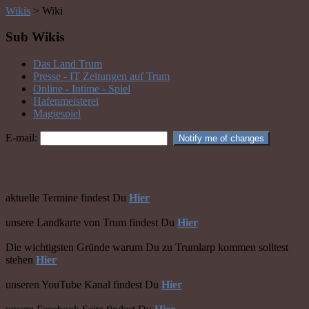
Wikis
>
Wiki
Sub Wikis
Das Land Trum
Presse - IT Zeitungen auf Trum
Online - Intime - Spiel
Hafenmeisterei
Magiespiel
E-mail:
Direkt zu den wichtigsten Infos ->
aktuelle Termine findest Du
Hier
unsere Landkarte von Trum findest Du
Hier
Die wichtigsten Gründe warum Du zu Trumlarp kommen solltest
stehen
Hier
unseren YouTube Kanal findest Du
Hier