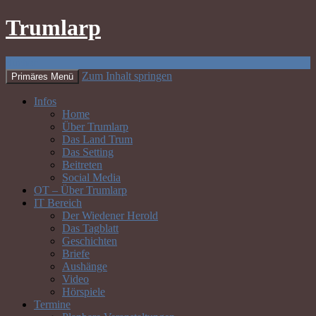
Trumlarp
Suchen
Zum Inhalt springen
Primäres Menü
Infos
Home
Über Trumlarp
Das Land Trum
Das Setting
Beitreten
Social Media
OT – Über Trumlarp
IT Bereich
Der Wiedener Herold
Das Tagblatt
Geschichten
Briefe
Aushänge
Video
Hörspiele
Termine