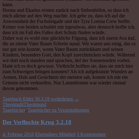
kann.
Henna und Ekarius reisten zurück nach Siebenhöfen, so dass ich
mich alleine auf den Weg machte. Ich gebe zu, dass ich auf die
Anwesenheit der Fuchsbrigade und der Tyra Lorena Crew hoffte.
Keiner von beiden schuldet mir irgendwas, aber dennoch hoffte ich,
dass ich im Fall des Falles dort Schutz finden würde.
Daher war es wohl eine glückliche Fügung, dass ich zuerst Ava traf,
die an einem Vater Baum Schrein stand. Wir waren uns einig, das es
nur gut sein konnte, wenn Vater Baum zurückkam und seinen
Kindern, besonders Gort, den Kopf zurechtrücken würde. Während
wir dort noch standen und sprachen, lief der Sonnenorden vorbei.
Hatte ich es doch gewusst. Vielleicht hofften sie, dass sie mich hier
zum Schweigen bringen konnten? Als ich aufgekratzte Wunden an
Armen, Hals und Gesichtern der meisten sah, konnte ich mir ein
Grinsen nicht verkneifen. Nur Lammfromm war wieder einmal
davon gekommen.
Tagebuch Elder 30.3.19
weiterlesen
→
Theotmalli
Theotmund
Tagebücher
,
Tagebücher zu Veranstaltungen
Der Verfluchte Krug 3.2.18
4. Februar 2018
Ehemaliges Mitglied
3 Kommentare