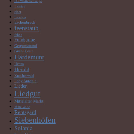
Die Weiße Schlange
Ekarius
elder
Escadon
Eschenbruch
feenstaub
fehde
Fundgrube
Gergonsmund
Grüne Feste
Hardemunt
Henna
Herold
Knochenwald
Lady Antonia
Lieder
Liedgut
Mittelalter Markt
Mittellande
Rentsgard
Siebenhöfen
Solania