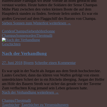
Hafenwasser Flardigas wo letzte Vorräte an Bord gebracht und
verstaut wurden. Heute hatten die Soldaten der Sense Champas
Mühe Platz zwischen den vielen kleinen Boote die auf dem
Hauptdeck standen zu finden. Seeleute liefen umher. Es war ein
großes Gewusel auf dem Flaggschiff des Barons von Champa.
Sieben Sonnen zum Winterfest
weiterlesen
→
Ceriden
Champa
Siebenhöfen
Sonne
Champas
Sonnenorden
Theotmalli
Geschichten
Nach der Verhandlung
27. Juni 2018
Bjoern
Schreibe einen Kommentar
Es war spät in der Nacht als Jurgan aus dem Stroh hochschreckte.
Lautes Geschrei, dann das klirren von Waffen gefolgt von einem
unterdrückten Schrei der in ein Röcheln überging. Jurgan der Helfer
am Höfe des Bauern Stroth war sicher das gerade vor der Taverne
Zum verfluchten Krug jemand sein Leben gelassen hatte.
Nach der Verhandlung
weiterlesen
→
Champa
Theotmalli
Tagebücher
,
Tagebücher zu Veranstaltungen