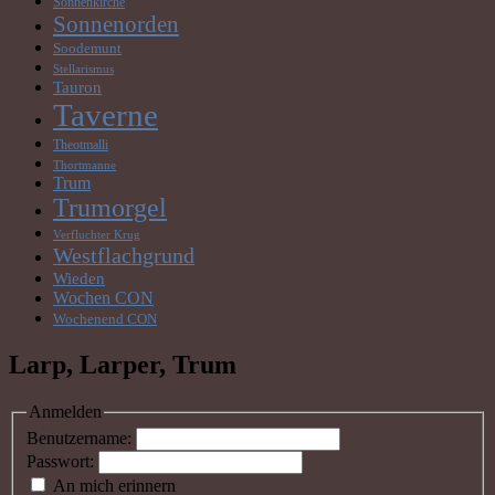
Sonnenkirche
Sonnenorden
Soodemunt
Stellarismus
Tauron
Taverne
Theotmalli
Thortmanne
Trum
Trumorgel
Verfluchter Krug
Westflachgrund
Wieden
Wochen CON
Wochenend CON
Larp, Larper, Trum
Anmelden
Benutzername:
Passwort:
An mich erinnern