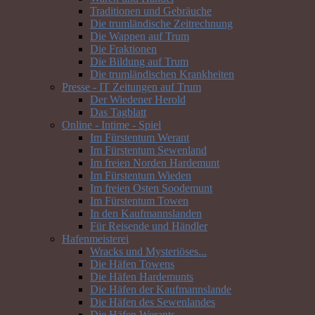
Traditionen und Gebräuche
Die trumländische Zeitrechnung
Die Wappen auf Trum
Die Fraktionen
Die Bildung auf Trum
Die trumländischen Krankheiten
Presse - IT Zeitungen auf Trum
Der Wiedener Herold
Das Tagblatt
Online - Intime - Spiel
Im Fürstentum Werant
Im Fürstentum Sewenland
Im freien Norden Hardemunt
Im Fürstentum Wieden
Im freien Osten Soodemunt
Im Fürstentum Towen
In den Kaufmannslanden
Für Reisende und Händler
Hafenmeisterei
Wracks und Mysteriöses...
Die Häfen Towens
Die Häfen Hardemunts
Die Häfen der Kaufmannslande
Die Häfen des Sewenlandes
Die Häfen Werants