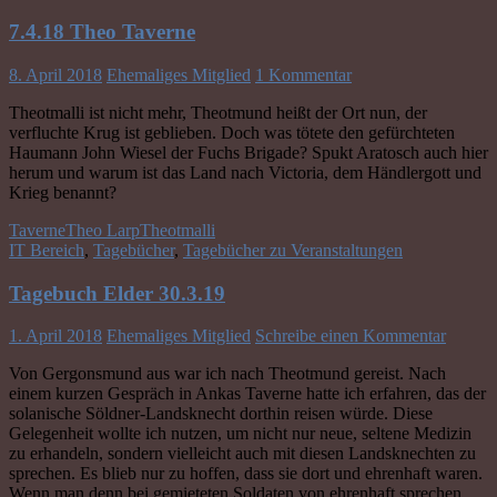
7.4.18 Theo Taverne
8. April 2018
Ehemaliges Mitglied
1 Kommentar
Theotmalli ist nicht mehr, Theotmund heißt der Ort nun, der
verfluchte Krug ist geblieben. Doch was tötete den gefürchteten
Haumann John Wiesel der Fuchs Brigade? Spukt Aratosch auch hier
herum und warum ist das Land nach Victoria, dem Händlergott und
Krieg benannt?
Taverne
Theo Larp
Theotmalli
IT Bereich
,
Tagebücher
,
Tagebücher zu Veranstaltungen
Tagebuch Elder 30.3.19
1. April 2018
Ehemaliges Mitglied
Schreibe einen Kommentar
Von Gergonsmund aus war ich nach Theotmund gereist. Nach
einem kurzen Gespräch in Ankas Taverne hatte ich erfahren, das der
solanische Söldner-Landsknecht dorthin reisen würde. Diese
Gelegenheit wollte ich nutzen, um nicht nur neue, seltene Medizin
zu erhandeln, sondern vielleicht auch mit diesen Landsknechten zu
sprechen. Es blieb nur zu hoffen, dass sie dort und ehrenhaft waren.
Wenn man denn bei gemieteten Soldaten von ehrenhaft sprechen