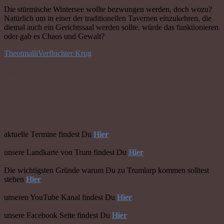
Die stürmische Wintersee wollte bezwungen werden, doch wozu?
Natürlich um in einer der traditionellen Tavernen einzukehren, die
diemal auch ein Gerichtssaal werden sollte. würde das funktionieren
oder gab es Chaos und Gewalt?
Theotmalli
Verfluchter Krug
Beitrags-Navigation
1
2
Weiter →
Direkt zu den wichtigsten Infos ->
aktuelle Termine findest Du
Hier
unsere Landkarte von Trum findest Du
Hier
Die wichtigsten Gründe warum Du zu Trumlarp kommen solltest
stehen
Hier
unseren YouTube Kanal findest Du
Hier
unsere Facebook Seite findest Du
Hier