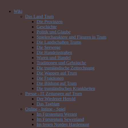
Wiki
Das Land Trum
Die Provinzen
Geschichte
Politik und Glaube
Spielercharaktere und Figuren in Trum
Die Landschaften Trums
Die Seewege
Die Handelsstraßen
Waren und Handel
Traditionen und Gebräuche
Die trumländische Zeitrechnung
Die Wappen auf Trum
Die Fraktionen
Die Bildung auf Trum
Die trumländischen Krankheiten
Presse - IT Zeitungen auf Trum
Der Wiedener Herold
Das Tagblatt
Online - Intime - Spiel
Im Fürstentum Werant
Im Fürstentum Sewenland
Im freien Norden Hardemunt