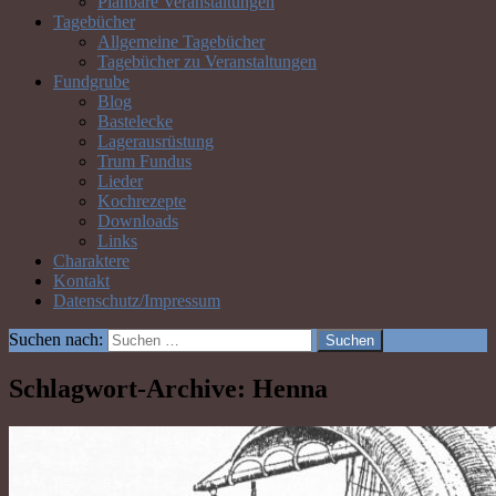
Planbare Veranstaltungen
Tagebücher
Allgemeine Tagebücher
Tagebücher zu Veranstaltungen
Fundgrube
Blog
Bastelecke
Lagerausrüstung
Trum Fundus
Lieder
Kochrezepte
Downloads
Links
Charaktere
Kontakt
Datenschutz/Impressum
Suchen nach:
Schlagwort-Archive: Henna