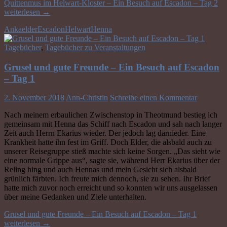
Quittenmus im Helwart-Kloster – Ein Besuch auf Escadon – Tag 2
weiterlesen
→
Anka
elder
Escadon
Helwart
Henna
Tagebücher
,
Tagebücher zu Veranstaltungen
Grusel und gute Freunde – Ein Besuch auf Escadon
– Tag 1
2. November 2018
Ann-Christin
Schreibe einen Kommentar
Nach meinem erbaulichen Zwischenstop in Theotmund bestieg ich
gemeinsam mit Henna das Schiff nach Escadon und sah nach langer
Zeit auch Herrn Ekarius wieder. Der jedoch lag darnieder. Eine
Krankheit hatte ihn fest im Griff. Doch Elder, die alsbald auch zu
unserer Reisegruppe stieß machte sich keine Sorgen. „Das sieht wie
eine normale Grippe aus“, sagte sie, während Herr Ekarius über der
Reling hing und auch Hennas und mein Gesicht sich alsbald
grünlich färbten. Ich freute mich dennoch, sie zu sehen. Ihr Brief
hatte mich zuvor noch erreicht und so konnten wir uns ausgelassen
über meine Gedanken und Ziele unterhalten.
Grusel und gute Freunde – Ein Besuch auf Escadon – Tag 1
weiterlesen
→