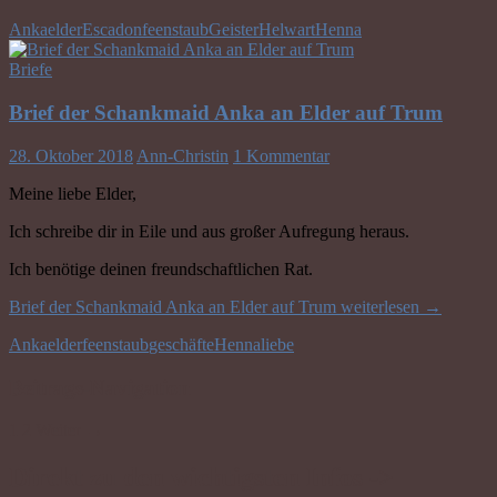
Anka
elder
Escadon
feenstaub
Geister
Helwart
Henna
Briefe
Brief der Schankmaid Anka an Elder auf Trum
28. Oktober 2018
Ann-Christin
1 Kommentar
Meine liebe Elder,
Ich schreibe dir in Eile und aus großer Aufregung heraus.
Ich benötige deinen freundschaftlichen Rat.
Brief der Schankmaid Anka an Elder auf Trum
weiterlesen
→
Anka
elder
feenstaub
geschäfte
Henna
liebe
Beitrags-Navigation
1
2
Weiter →
Direkt zu den wichtigsten Infos ->