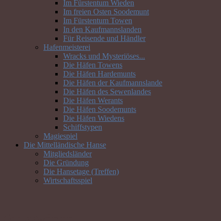
Im Fürstentum Wieden
Im freien Osten Soodemunt
Im Fürstentum Towen
In den Kaufmannslanden
Für Reisende und Händler
Hafenmeisterei
Wracks und Mysteriöses...
Die Häfen Towens
Die Häfen Hardemunts
Die Häfen der Kaufmannslande
Die Häfen des Sewenlandes
Die Häfen Werants
Die Häfen Soodemunts
Die Häfen Wiedens
Schiffstypen
Magiespiel
Die Mittelländische Hanse
Mitgliedsländer
Die Gründung
Die Hansetage (Treffen)
Wirtschaftsspiel
Schlagwörter