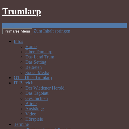
Trumlarp
Suchen
Zum Inhalt springen
Primäres Menü
Infos
Home
Über Trumlarp
Das Land Trum
Das Setting
Beitreten
Social Media
OT – Über Trumlarp
IT Bereich
Der Wiedener Herold
Das Tagblatt
Geschichten
Briefe
Aushänge
Video
Hörspiele
Termine