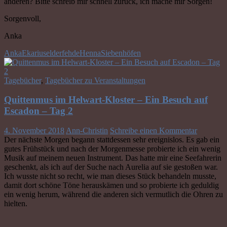
anderen? Bitte schreib mir schnell zurück, ich mache mir Sorgen!
Sorgenvoll,
Anka
Anka
Ekarius
elder
fehde
Henna
Siebenhöfen
Tagebücher
,
Tagebücher zu Veranstaltungen
Quittenmus im Helwart-Kloster – Ein Besuch auf
Escadon – Tag 2
4. November 2018
Ann-Christin
Schreibe einen Kommentar
Der nächste Morgen begann stattdessen sehr ereignislos. Es gab ein
gutes Frühstück und nach der Morgenmesse probierte ich ein wenig
Musik auf meinem neuen Instrument. Das hatte mir eine Seefahrerin
geschenkt, als ich auf der Suche nach Aurelia auf sie gestoßen war.
Ich wusste nicht so recht, wie man dieses Stück behandeln musste,
damit dort schöne Töne herauskämen und so probierte ich geduldig
ein wenig herum, während die anderen sich vermutlich die Ohren zu
hielten.