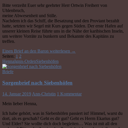
Bitte verzeiht Euer sehr geehrter Herr Ortwin Freiherr von
Uhlenbruch,
meine Abwesenheit und Stille.
Nachdem ich das Schiff, die Besatzung und den Proviant bezahlt
hatte, setzten wir Segel mit Kurs gegen Süden. Der erste Hafen auf
unserer kleinen Reise führte uns in die Nähe der karibischen Inseln,
um weitere Vorräte zu bunkern und Bekannte des Kapitäns zu
treffen.
Einen Brief an den Baron
weiterlesen
→
Seiten:
1
2
Henna
Ignis-Orden
Siebenhöfen
Briefe
Sorgenbrief nach Siebenhöfen
14. Januar 2019
Ann-Christin
1 Kommentar
Mein lieber Henna,
Ich habe gehört, was in Siebenhöfen passiert ist! Himmel, warst du
dort, als es geschah? Geht es dir gut? Geht es Herrn Ekarius gut?
Und Elder? Sie wollte dich doch begleiten… Was ist mit all den