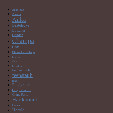
Akademie
Amaris
Anka
Bastelecke
Böttcher
Ceriden
Champa
Con
Die Weiße Schlange
Ekarius
elder
Escadon
Eschenbruch
feenstaub
fehde
Fundgrube
Gergonsmund
Grüne Feste
Hardemunt
Henna
Herold