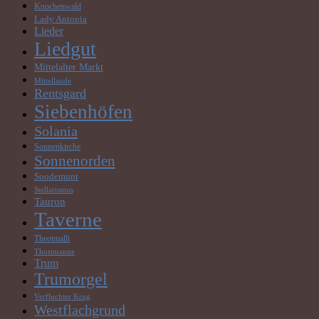
Knochenwald
Lady Antonia
Lieder
Liedgut
Mittelalter Markt
Mittellande
Rentsgard
Siebenhöfen
Solania
Sonnenkirche
Sonnenorden
Soodemunt
Stellarismus
Tauron
Taverne
Theotmalli
Thortmanne
Trum
Trumorgel
Verfluchter Krug
Westflachgrund