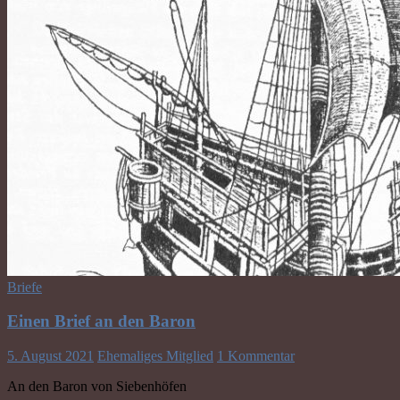
Briefe
Einen Brief an den Baron
5. August 2021
Ehemaliges Mitglied
1 Kommentar
An den Baron von Siebenhöfen