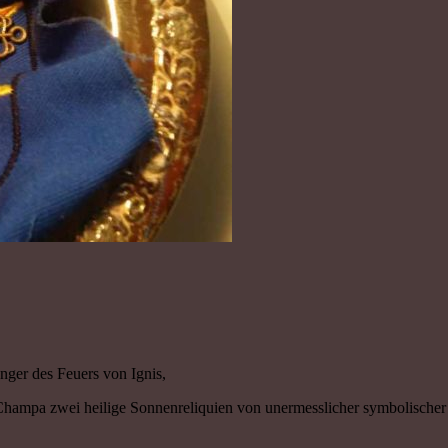
ger des Feuers von Ignis,
hampa zwei heilige Sonnenreliquien von unermesslicher symbolischer 