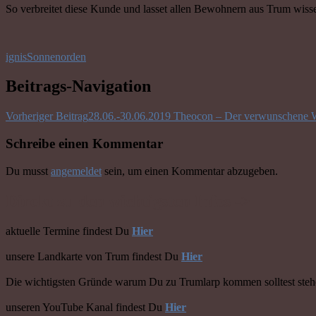
So verbreitet diese Kunde und lasset allen Bewohnern aus Trum wiss
ignis
Sonnenorden
Beitrags-Navigation
Vorheriger Beitrag
28.06.-30.06.2019 Theocon – Der verwunschene 
Schreibe einen Kommentar
Du musst
angemeldet
sein, um einen Kommentar abzugeben.
Direkt zu den wichtigsten Infos ->
aktuelle Termine findest Du
Hier
unsere Landkarte von Trum findest Du
Hier
Die wichtigsten Gründe warum Du zu Trumlarp kommen solltest ste
unseren YouTube Kanal findest Du
Hier