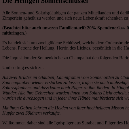
Die Heiligen Sonnenschlüssel
Alle Sonnen- und Solarisgläubigen der ganzen Mittellanden und darü
Zimperlein geheilt zu werden und sich neue Lebenskraft schenken zu 
(
Beachtet bitte auch unseren Familientarif: 20% Spendenerlass f
mitbringen.
)
Es handelt sich um zwei güldene Schlüssel, welche dem Ordensbrud
Lebens, Patrone der Heilung, Herrin des Lichtes, persönlich in die H
Die Inquisition der Sonnenkirche zu Champa hat den folgenden Berich
Und so trug es sich zu.
Als zwei Brüder im Glauben, Lammfromm vom Sonnenorden zu Champa u
Sonnenglauben wieder erstarken zu lassen, trafen sie nach mühselige
Solarisglaubens und dass kaum noch Pilger zu ihm fänden. In Hingabe
Wunder. Alle ihre Gebrechen wurden ihnen von Solaris Licht geheilt
wurden sie durchzogen und in jeder ihrer Hände manifestierte sich wu
Mit ihren Gaben kehrten die Helden von ihrer hochheiligen Misson h
Kupfer zwei Söldnern verkaufte.
Willkommen daher sind alle Ignispilger aus Surabat und Pilger des He