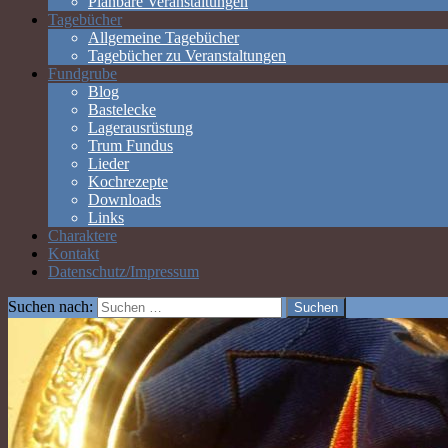
Planbare Veranstaltungen
Tagebücher
Allgemeine Tagebücher
Tagebücher zu Veranstaltungen
Fundgrube
Blog
Bastelecke
Lagerausrüstung
Trum Fundus
Lieder
Kochrezepte
Downloads
Links
Charaktere
Kontakt
Datenschutz/Impressum
Suchen nach: