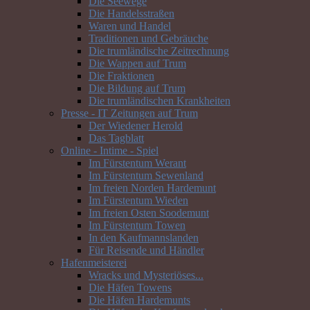
Die Seewege
Die Handelsstraßen
Waren und Handel
Traditionen und Gebräuche
Die trumländische Zeitrechnung
Die Wappen auf Trum
Die Fraktionen
Die Bildung auf Trum
Die trumländischen Krankheiten
Presse - IT Zeitungen auf Trum
Der Wiedener Herold
Das Tagblatt
Online - Intime - Spiel
Im Fürstentum Werant
Im Fürstentum Sewenland
Im freien Norden Hardemunt
Im Fürstentum Wieden
Im freien Osten Soodemunt
Im Fürstentum Towen
In den Kaufmannslanden
Für Reisende und Händler
Hafenmeisterei
Wracks und Mysteriöses...
Die Häfen Towens
Die Häfen Hardemunts