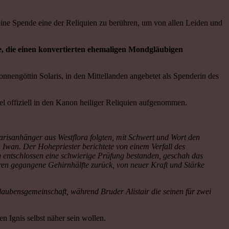
eine Spende eine der Reliquien zu berühren, um von allen Leiden und
le, die einen konvertierten ehemaligen Mondgläubigen
ngöttin Solaris, in den Mittellanden angebetet als Spenderin des
el offiziell in den Kanon heiliger Reliquien aufgenommen.
isanhänger aus Westflora folgten, mit Schwert und Wort den
 Iwan. Der Hohepriester berichtete von einem Verfall des
ch entschlossen eine schwierige Prüfung bestanden, geschah das
ren gegangene Gehirnhälfte zurück, von neuer Kraft und Stärke
aubensgemeinschaft, während Bruder Alistair die seinen für zwei
n Ignis selbst näher sein wollen.