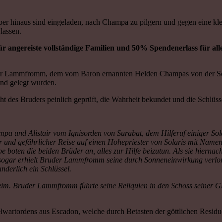
ber hinaus sind eingeladen, nach Champa zu pilgern und gegen eine kl
lassen.
ür angereiste vollständige Familien und 50% Spendenerlass für al
er Lammfromm, dem vom Baron ernannten Helden Champas von der Sonne
and gelegt wurden.
t des Bruders peinlich geprüft, die Wahrheit bekundet und die Schlüss
nd Alistair vom Ignisorden von Surabat, dem Hilferuf einiger Solar
r und gefährlicher Reise auf einen Hohepriester von Solaris mit Namen
 boten die beiden Brüder an, alles zur Hilfe beizutun. Als sie hierna
, sogar erhielt Bruder Lammfromm seine durch Sonneneinwirkung verlo
nderlich ein Schlüssel.
eim. Bruder Lammfromm führte seine Reliquien in den Schoss seiner Gl
lwartordens aus Escadon, welche durch Betasten der göttlichen Residue