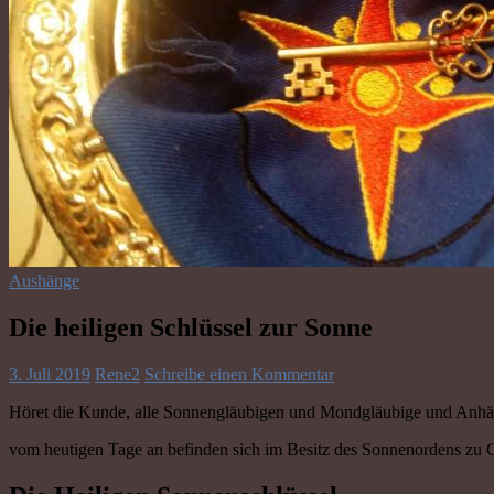
Aushänge
Die heiligen Schlüssel zur Sonne
3. Juli 2019
Rene2
Schreibe einen Kommentar
Höret die Kunde, alle Sonnengläubigen und Mondgläubige und Anhän
vom heutigen Tage an befinden sich im Besitz des Sonnenordens zu C