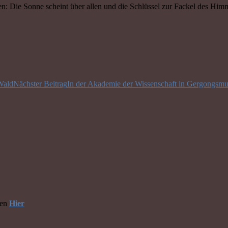
en: Die Sonne scheint über allen und die Schlüssel zur Fackel des H
Wald
Nächster Beitrag
In der Akademie der Wissenschaft in Gergongsm
hen
Hier