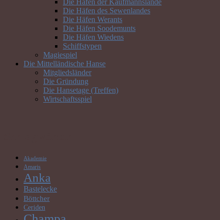
Die Häfen der Kaufmannslande
Die Häfen des Sewenlandes
Die Häfen Werants
Die Häfen Soodemunts
Die Häfen Wiedens
Schiffstypen
Magiespiel
Die Mittelländische Hanse
Mitgliedsländer
Die Gründung
Die Hansetage (Treffen)
Wirtschaftsspiel
Schlagwörter
Akademie
Amaris
Anka
Bastelecke
Böttcher
Ceriden
Champa