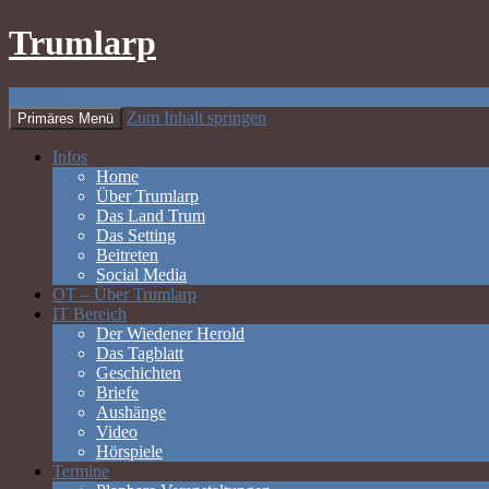
Trumlarp
Suchen
Zum Inhalt springen
Primäres Menü
Infos
Home
Über Trumlarp
Das Land Trum
Das Setting
Beitreten
Social Media
OT – Über Trumlarp
IT Bereich
Der Wiedener Herold
Das Tagblatt
Geschichten
Briefe
Aushänge
Video
Hörspiele
Termine