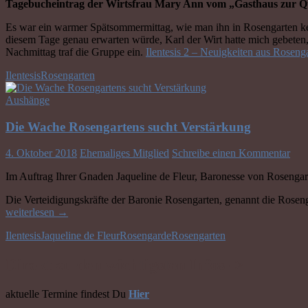
Tagebucheintrag der Wirtsfrau Mary Ann vom „Gasthaus zur Q
Es war ein warmer Spätsommermittag, wie man ihn in Rosengarten ken
diesem Tage genau erwarten würde, Karl der Wirt hatte mich gebeten,
Nachmittag traf die Gruppe ein.
Ilentesis 2 – Neuigkeiten aus Roseng
Ilentesis
Rosengarten
Aushänge
Die Wache Rosengartens sucht Verstärkung
4. Oktober 2018
Ehemaliges Mitglied
Schreibe einen Kommentar
Im Auftrag Ihrer Gnaden Jaqueline de Fleur, Baronesse von Rosengart
Die Verteidigungskräfte der Baronie Rosengarten, genannt die Rosenga
weiterlesen
→
Ilentesis
Jaqueline de Fleur
Rosengarde
Rosengarten
Direkt zu den wichtigsten Infos ->
aktuelle Termine findest Du
Hier