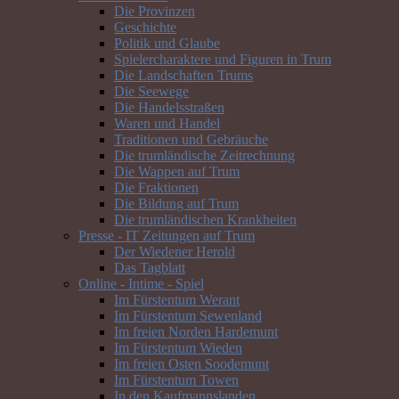
Die Provinzen
Geschichte
Politik und Glaube
Spielercharaktere und Figuren in Trum
Die Landschaften Trums
Die Seewege
Die Handelsstraßen
Waren und Handel
Traditionen und Gebräuche
Die trumländische Zeitrechnung
Die Wappen auf Trum
Die Fraktionen
Die Bildung auf Trum
Die trumländischen Krankheiten
Presse - IT Zeitungen auf Trum
Der Wiedener Herold
Das Tagblatt
Online - Intime - Spiel
Im Fürstentum Werant
Im Fürstentum Sewenland
Im freien Norden Hardemunt
Im Fürstentum Wieden
Im freien Osten Soodemunt
Im Fürstentum Towen
In den Kaufmannslanden