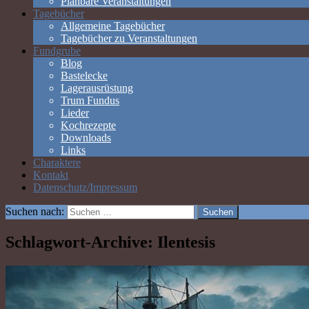
Planbare Veranstaltungen
Tagebücher
Allgemeine Tagebücher
Tagebücher zu Veranstaltungen
Fundgrube
Blog
Bastelecke
Lagerausrüstung
Trum Fundus
Lieder
Kochrezepte
Downloads
Links
Charaktere
Kontakt
Datenschutz/Impressum
Suchen nach:
Schlagwort-Archive: Ilentesis