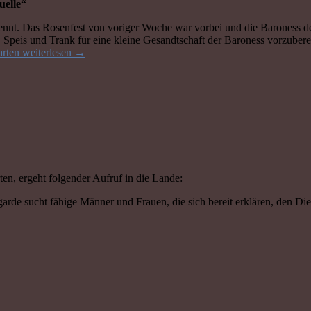
uelle“
nt. Das Rosenfest von voriger Woche war vorbei und die Baroness de F
 Speis und Trank für eine kleine Gesandtschaft der Baroness vorzuber
arten
weiterlesen
→
en, ergeht folgender Aufruf in die Lande:
rde sucht fähige Männer und Frauen, die sich bereit erklären, den Die