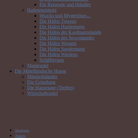
Für Reisende und Händler
Hafenmeisterei
Wracks und Mysteriöses...
Die Häfen Towens
Die Häfen Hardemunts
Die Häfen der Kaufmannslande
Die Häfen des Sewenlandes
Die Häfen Werants
Die Häfen Soodemunts
Die Häfen Wiedens
Schiffstypen
Magiespiel
Die Mittelländische Hanse
Mitgliedsländer
Die Gründung
Die Hansetage (Treffen)
Wirtschaftsspiel
Schlagwörter
Akademie
Amaris