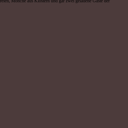
reien, Mönche aus Klöstern und gar zwei geladene Gäste der