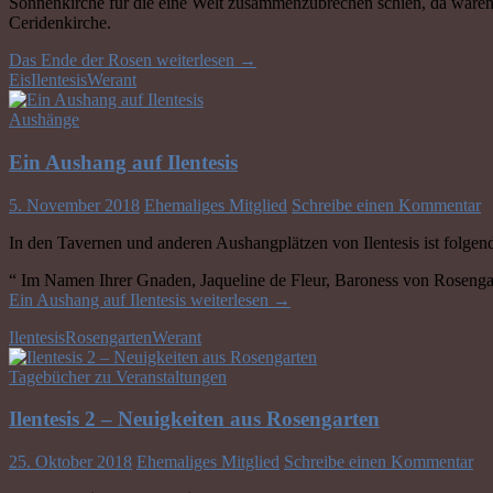
Sonnenkirche für die eine Welt zusammenzubrechen schien, da waren
Ceridenkirche.
Das Ende der Rosen
weiterlesen
→
Eis
Ilentesis
Werant
Aushänge
Ein Aushang auf Ilentesis
5. November 2018
Ehemaliges Mitglied
Schreibe einen Kommentar
In den Tavernen und anderen Aushangplätzen von Ilentesis ist folgen
“ Im Namen Ihrer Gnaden, Jaqueline de Fleur, Baroness von Rosengar
Ein Aushang auf Ilentesis
weiterlesen
→
Ilentesis
Rosengarten
Werant
Tagebücher zu Veranstaltungen
Ilentesis 2 – Neuigkeiten aus Rosengarten
25. Oktober 2018
Ehemaliges Mitglied
Schreibe einen Kommentar