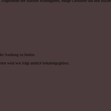
 Abgesandte der Baronie Rosengarten, einige Gebildete aus den Büche
der Aushang zu finden.
ten wird wie folgt amtlich bekanntgegeben: