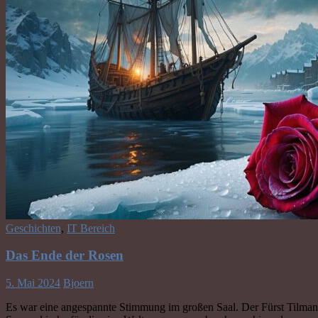
Geschichten
,
IT Bereich
Das Ende der Rosen
5. Mai 2024
Bjoern
Es war eine angespannte Stimmung im großen Saal. Der Fürst Tilmann 