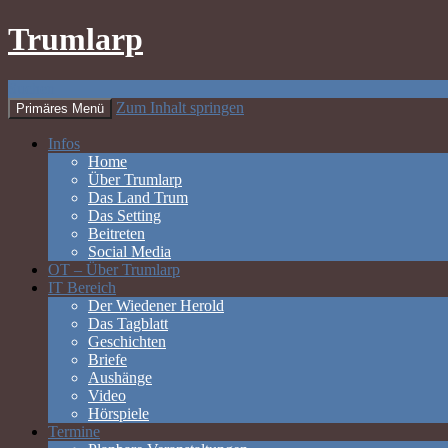
Trumlarp
Suchen
Zum Inhalt springen
Primäres Menü
Infos
Home
Über Trumlarp
Das Land Trum
Das Setting
Beitreten
Social Media
OT – Über Trumlarp
IT Bereich
Der Wiedener Herold
Das Tagblatt
Geschichten
Briefe
Aushänge
Video
Hörspiele
Termine