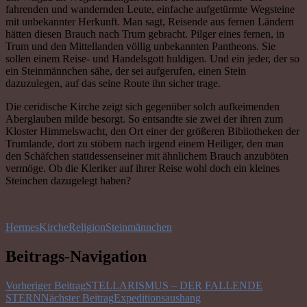
fahrenden und wandernden Leute, einfache aufgetürmte Wegsteine
mit unbekannter Herkunft. Man sagt, Reisende aus fernen Ländern
hätten diesen Brauch nach Trum gebracht. Pilger eines fernen, in
Trum und den Mittellanden völlig unbekannten Pantheons. Sie
sollen einem Reise- und Handelsgott huldigen. Und ein jeder, der so
ein Steinmännchen sähe, der sei aufgerufen, einen Stein
dazuzulegen, auf das seine Route ihn sicher trage.
Die ceridische Kirche zeigt sich gegenüber solch aufkeimenden
Aberglauben milde besorgt. So entsandte sie zwei der ihren zum
Kloster Himmelswacht, den Ort einer der größeren Bibliotheken der
Trumlande, dort zu stöbern nach irgend einem Heiliger, den man
den Schäfchen stattdessenseiner mit ähnlichem Brauch anzuböten
vermöge. Ob die Kleriker auf ihrer Reise wohl doch ein kleines
Steinchen dazugelegt haben?
Hermes
Kirche
Religion
Steinmännchen
Beitrags-Navigation
Vorheriger Beitrag
STELLARISMUS – DER FALLENDE
STERN
Nächster Beitrag
Expeditionsaushang