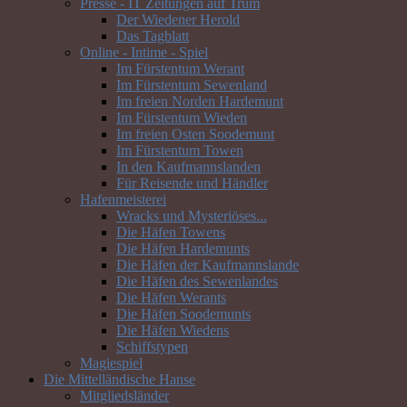
Presse - IT Zeitungen auf Trum
Der Wiedener Herold
Das Tagblatt
Online - Intime - Spiel
Im Fürstentum Werant
Im Fürstentum Sewenland
Im freien Norden Hardemunt
Im Fürstentum Wieden
Im freien Osten Soodemunt
Im Fürstentum Towen
In den Kaufmannslanden
Für Reisende und Händler
Hafenmeisterei
Wracks und Mysteriöses...
Die Häfen Towens
Die Häfen Hardemunts
Die Häfen der Kaufmannslande
Die Häfen des Sewenlandes
Die Häfen Werants
Die Häfen Soodemunts
Die Häfen Wiedens
Schiffstypen
Magiespiel
Die Mittelländische Hanse
Mitgliedsländer