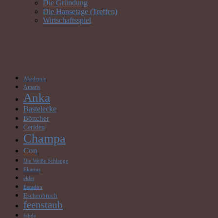
Die Gründung
Die Hansetage (Treffen)
Wirtschaftsspiel
Schlagwörter
Akademie
Amaris
Anka
Bastelecke
Böttcher
Ceriden
Champa
Con
Die Weiße Schlange
Ekarius
elder
Escadon
Eschenbruch
feenstaub
fehde