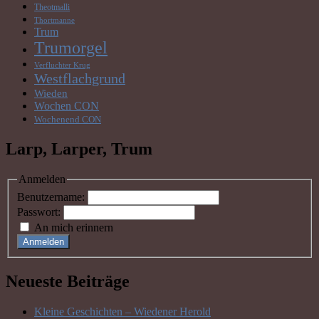
Theotmalli
Thortmanne
Trum
Trumorgel
Verfluchter Krug
Westflachgrund
Wieden
Wochen CON
Wochenend CON
Larp, Larper, Trum
Anmelden
Benutzername:
Passwort:
An mich erinnern
Anmelden
Neueste Beiträge
Kleine Geschichten – Wiedener Herold