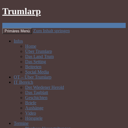
Trumlarp
Suchen
Zum Inhalt springen
Primäres Menü
Infos
Home
Über Trumlarp
Das Land Trum
Das Setting
Beitreten
Social Media
OT – Über Trumlarp
IT Bereich
Der Wiedener Herold
Das Tagblatt
Geschichten
Briefe
Aushänge
Video
Hörspiele
Termine