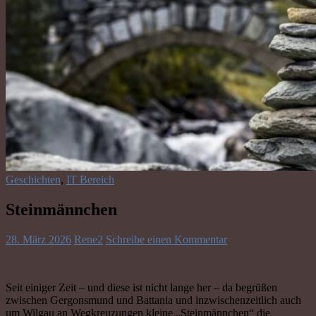
Geschichten
,
IT Bereich
Steinmännchen
28. März 2026
Rene2
Schreibe einen Kommentar
Seit einiger Zeit – und diese ist nicht lange her – da begrüßen
zwischen Gergonsmund und Battania und inzwischenzeitlich auch
um Wilgau an Wegkreuzungen kleine „Steinmännchen“ die