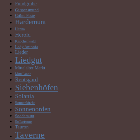
Fundgrube
Gergonsmund
Grüne Feste
Hardemunt
Henna
Herold
Knochenwald
Lady Antonia
Lieder
Liedgut
Mittelalter Markt
Mittellande
Rentsgard
Siebenhöfen
Solania
Sonnenkirche
Sonnenorden
Soodemunt
Stellarismus
Tauron
Taverne