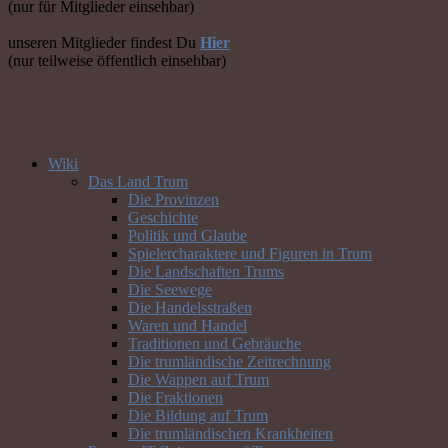
(nur für Mitglieder einsehbar)
unseren Mitglieder findest Du
Hier
(nur teilweise öffentlich einsehbar)
Das Land Trum
Wiki
Das Land Trum
Die Provinzen
Geschichte
Politik und Glaube
Spielercharaktere und Figuren in Trum
Die Landschaften Trums
Die Seewege
Die Handelsstraßen
Waren und Handel
Traditionen und Gebräuche
Die trumländische Zeitrechnung
Die Wappen auf Trum
Die Fraktionen
Die Bildung auf Trum
Die trumländischen Krankheiten