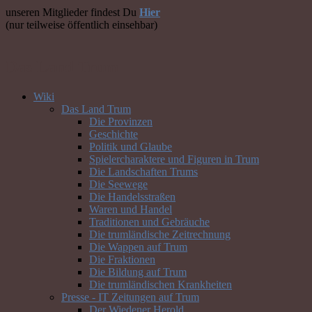
unseren Mitglieder findest Du
Hier
(nur teilweise öffentlich einsehbar)
Das Land Trum
Wiki
Das Land Trum
Die Provinzen
Geschichte
Politik und Glaube
Spielercharaktere und Figuren in Trum
Die Landschaften Trums
Die Seewege
Die Handelsstraßen
Waren und Handel
Traditionen und Gebräuche
Die trumländische Zeitrechnung
Die Wappen auf Trum
Die Fraktionen
Die Bildung auf Trum
Die trumländischen Krankheiten
Presse - IT Zeitungen auf Trum
Der Wiedener Herold