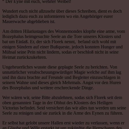
“ Der Eyne mit euch, wehrter Weibel!
Wundert euch nicht allzusehr über dieses Schreiben, dient es doch
lediglich dazu euch zu informieren wo ein Angehöriger eurer
Mauerwache abgeblieben ist.
Am dritten Hilariustages des Wonnemondes klopfte eine arme, vom
Bozephalus heimgesuchte Seele an die Tore unseres Klosters und
bat um Einlaß. Er, der sich Florek nennt, befand sich wohl mit
einigen Sündern auf einer Bußqueste, jedoch konnten Hunger und
Mühsal seine Pein nicht lindern, sodas er beschloß nicht in seine
Heimat zurückzukehren.
Ungeheuerliches wusste diese geplagte Seele zu berichten. Von
unnatürlicher verabscheuungswürdiger Magie welche auf ihm lag
und ihn dazu brachte auf Freunde und Begleiter einzuschlagen in
seinem Wahne und dieses gleich Mehrmals. Angst vor den Huren
des Bozephalus und weitere erschreckende Dinge.
Wer wären wir, seine Bitte abzulehnen, sodas sich Florek seit dem
oben genannten Tage in der Obhut des Klosters des Heiligen
Victorius befindet. Seid versichert das wir alles tun werden um seine
Seele zu reinigen und sie zurück in die Arme des Eynen zu führen.
Er selbst hat gelobt unsere Hallen erst wieder zu verlassen, wenn er
an Glaube und Wille erstarkt ist um zukünftig die Herrscharen des