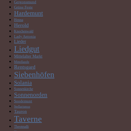
Gergonsmund
Grüne Feste
Hardemunt
Henna
Herold
Knochenwald
Lady Antonia
Lieder
Liedgut
Mittelalter Markt
Mittellande
Rentsgard
Siebenhöfen
Solania
Sonnenkirche
Sonnenorden
Soodemunt
Stellarismus
Tauron
Taverne
Theotmalli