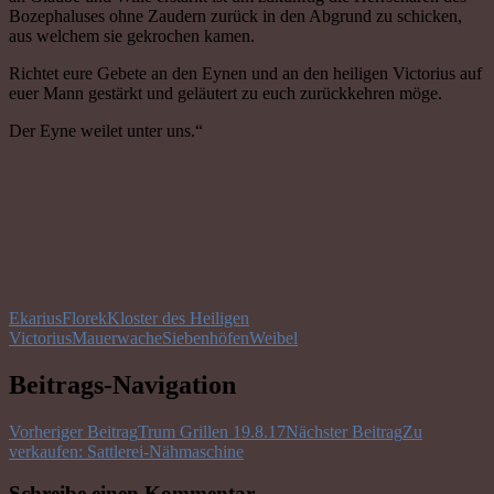
Bozephaluses ohne Zaudern zurück in den Abgrund zu schicken,
aus welchem sie gekrochen kamen.
Richtet eure Gebete an den Eynen und an den heiligen Victorius auf
euer Mann gestärkt und geläutert zu euch zurückkehren möge.
Der Eyne weilet unter uns.“
Ekarius
Florek
Kloster des Heiligen
Victorius
Mauerwache
Siebenhöfen
Weibel
Beitrags-Navigation
Vorheriger Beitrag
Trum Grillen 19.8.17
Nächster Beitrag
Zu
verkaufen: Sattlerei-Nähmaschine
Schreibe einen Kommentar