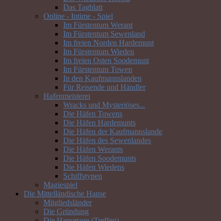
Das Tagblatt
Online - Intime - Spiel
Im Fürstentum Werant
Im Fürstentum Sewenland
Im freien Norden Hardemunt
Im Fürstentum Wieden
Im freien Osten Soodemunt
Im Fürstentum Towen
In den Kaufmannslanden
Für Reisende und Händler
Hafenmeisterei
Wracks und Mysteriöses...
Die Häfen Towens
Die Häfen Hardemunts
Die Häfen der Kaufmannslande
Die Häfen des Sewenlandes
Die Häfen Werants
Die Häfen Soodemunts
Die Häfen Wiedens
Schiffstypen
Magiespiel
Die Mittelländische Hanse
Mitgliedsländer
Die Gründung
Die Hansetage (Treffen)