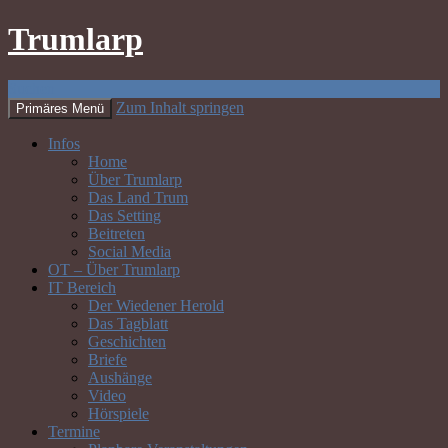
Trumlarp
Suchen
Zum Inhalt springen
Primäres Menü
Infos
Home
Über Trumlarp
Das Land Trum
Das Setting
Beitreten
Social Media
OT – Über Trumlarp
IT Bereich
Der Wiedener Herold
Das Tagblatt
Geschichten
Briefe
Aushänge
Video
Hörspiele
Termine