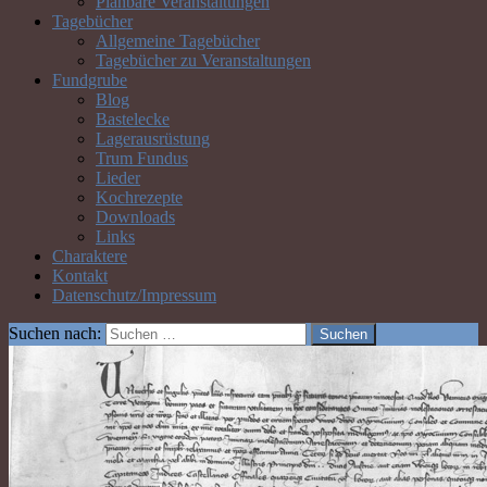
Planbare Veranstaltungen
Tagebücher
Allgemeine Tagebücher
Tagebücher zu Veranstaltungen
Fundgrube
Blog
Bastelecke
Lagerausrüstung
Trum Fundus
Lieder
Kochrezepte
Downloads
Links
Charaktere
Kontakt
Datenschutz/Impressum
Suchen nach: