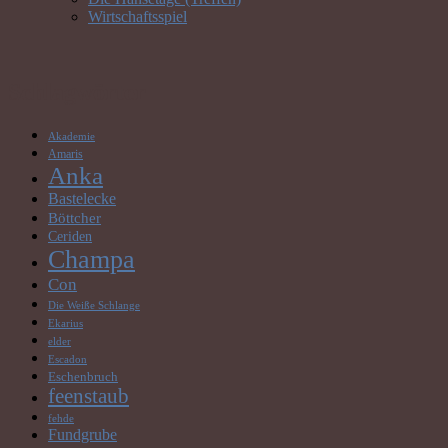
Wirtschaftsspiel
Schlagwörter
Akademie
Amaris
Anka
Bastelecke
Böttcher
Ceriden
Champa
Con
Die Weiße Schlange
Ekarius
elder
Escadon
Eschenbruch
feenstaub
fehde
Fundgrube