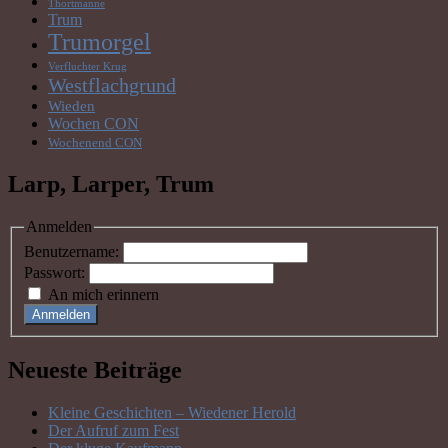
Thortmanne
Trum
Trumorgel
Verfluchter Krug
Westflachgrund
Wieden
Wochen CON
Wochenend CON
Larp, Larper, Trum
Anmelden
Benutzername:
Passwort:
An mich erinnern
Anmelden
Neueste Beiträge
Kleine Geschichten – Wiedener Herold
Der Aufruf zum Fest