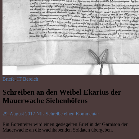
Briefe
,
IT Bereich
Schreiben an den Weibel Ekarius der
Mauerwache Siebenhöfens
29. August 2017
Nils
Schreibe einen Kommentar
Ein Botenreiter wird einen gesiegelten Brief in der Garnison der
Mauerwache an die wachhabenden Soldaten übergeben.