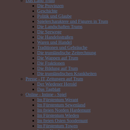
Das Land Trum
Die Provinzen
Geschichte
Politik und Glaube
Spielercharaktere und Figuren in Trum
Die Landschaften Trums
Die Seewege
Die Handelsstraßen
Waren und Handel
Traditionen und Gebräuche
Die trumländische Zeitrechnung
Die Wappen auf Trum
Die Fraktionen
Die Bildung auf Trum
Die trumländischen Krankheiten
Presse - IT Zeitungen auf Trum
Der Wiedener Herold
Das Tagblatt
Online - Intime - Spiel
Im Fürstentum Werant
Im Fürstentum Sewenland
Im freien Norden Hardemunt
Im Fürstentum Wieden
Im freien Osten Soodemunt
Im Fürstentum Towen