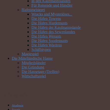
In den Kaufmannslanden
Für Reisende und Händler
Hafenmeisterei
Wracks und Mysteriöses...
Die Häfen Towens
Die Häfen Hardemunts
Die Häfen der Kaufmannslande
Die Häfen des Sewenlandes
Die Häfen Werants
Die Häfen Soodemunts
Die Häfen Wiedens
Schiffstypen
Magiespiel
Die Mittelländische Hanse
Mitgliedsländer
Die Gründung
Die Hansetage (Treffen)
Wirtschaftsspiel
Schlagwörter
Akademie
Amaris