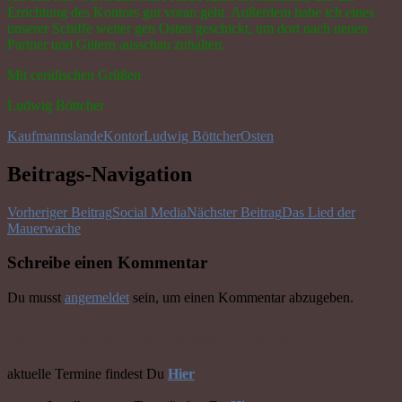
Errichtung des Kontors gut voran geht. Außerdem habe ich eines
unserer Schiffe weiter gen Osten geschickt, um dort nach neuen
Partner und Gütern ausschau zuhalten.
Mit ceridischen Grüßen
Ludwig Böttcher
Kaufmannslande
Kontor
Ludwig Böttcher
Osten
Beitrags-Navigation
Vorheriger Beitrag
Social Media
Nächster Beitrag
Das Lied der
Mauerwache
Schreibe einen Kommentar
Du musst
angemeldet
sein, um einen Kommentar abzugeben.
Direkt zu den wichtigsten Infos ->
aktuelle Termine findest Du
Hier