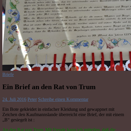
Briefe
Ein Brief an den Rat von Trum
24. Juli 2016
Peter
Schreibe einen Kommentar
Ein Bote gekleidet in einfacher Kleidung und gewappnet mit
Zeichen den Kaufmannslande überreicht eine Brief, der mit einem
„B“ gesiegelt ist :
An den Rat von Trum. Mit Freude kann ich mitteilen, daß die