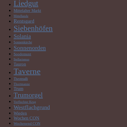
Liedgut
Mittelalter Markt
Mittellande
Rentsgard
Siebenhöfen
Solania
Sonnenkirche
Sonnenorden
Soodemunt
Stellarismus
Tauron
Taverne
Theotmalli
Thortmanne
Trum
Trumorgel
Verfluchter Krug
Westflachgrund
Wieden
Wochen CON
Wochenend CON