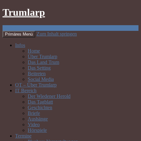
Trumlarp
Suchen
Zum Inhalt springen
Primäres Menü
Infos
Home
Über Trumlarp
Das Land Trum
Das Setting
Beitreten
Social Media
OT – Über Trumlarp
IT Bereich
Der Wiedener Herold
Das Tagblatt
Geschichten
Briefe
Aushänge
Video
Hörspiele
Termine