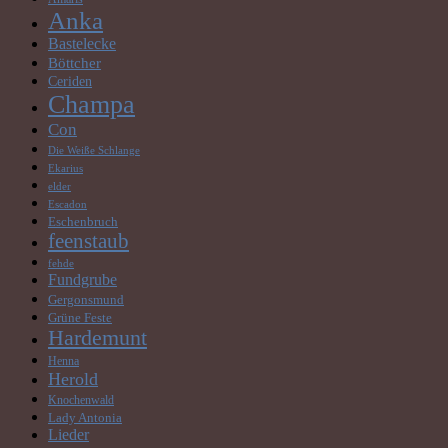
Anka
Bastelecke
Böttcher
Ceriden
Champa
Con
Die Weiße Schlange
Ekarius
elder
Escadon
Eschenbruch
feenstaub
fehde
Fundgrube
Gergonsmund
Grüne Feste
Hardemunt
Henna
Herold
Knochenwald
Lady Antonia
Lieder