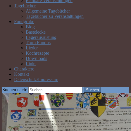
Planbare Veranstaltungen
Tagebücher
Allgemeine Tagebücher
Tagebücher zu Veranstaltungen
Fundgrube
Blog
Bastelecke
Lagerausrüstung
Trum Fundus
Lieder
Kochrezepte
Downloads
Links
Charaktere
Kontakt
Datenschutz/Impressum
Suchen nach: